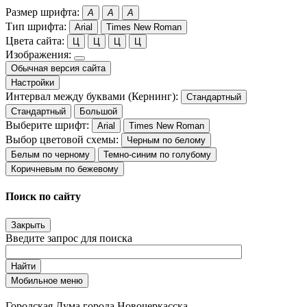
Размер шрифта:
A
A
A
Тип шрифта:
Arial
Times New Roman
Цвета сайта:
Ц
Ц
Ц
Ц
Изображения:
Обычная версия сайта
Настройки
Интервал между буквами (Кернинг):
Стандартный
Стандартный
Большой
Выберите шрифт:
Arial
Times New Roman
Выбор цветовой схемы:
Черным по белому
Белым по черному
Темно-синим по голубому
Коричневым по бежевому
Поиск по сайту
Закрыть
Введите запрос для поиска
Найти
Мобильное меню
Городская Дума города Новочеркасска