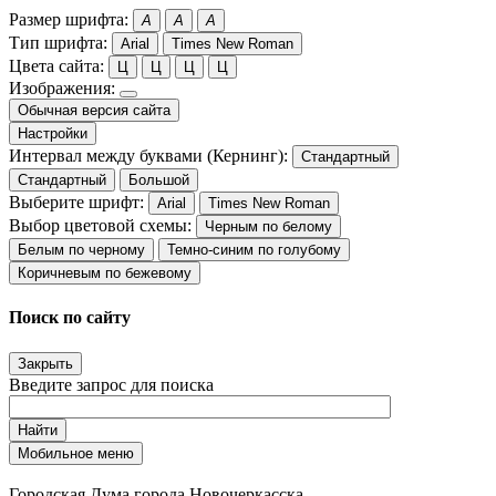
Размер шрифта:
A
A
A
Тип шрифта:
Arial
Times New Roman
Цвета сайта:
Ц
Ц
Ц
Ц
Изображения:
Обычная версия сайта
Настройки
Интервал между буквами (Кернинг):
Стандартный
Стандартный
Большой
Выберите шрифт:
Arial
Times New Roman
Выбор цветовой схемы:
Черным по белому
Белым по черному
Темно-синим по голубому
Коричневым по бежевому
Поиск по сайту
Закрыть
Введите запрос для поиска
Найти
Мобильное меню
Городская Дума города Новочеркасска