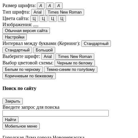
Размер шрифта:
A
A
A
Тип шрифта:
Arial
Times New Roman
Цвета сайта:
Ц
Ц
Ц
Ц
Изображения:
Обычная версия сайта
Настройки
Интервал между буквами (Кернинг):
Стандартный
Стандартный
Большой
Выберите шрифт:
Arial
Times New Roman
Выбор цветовой схемы:
Черным по белому
Белым по черному
Темно-синим по голубому
Коричневым по бежевому
Поиск по сайту
Закрыть
Введите запрос для поиска
Найти
Мобильное меню
Городская Дума города Новочеркасска