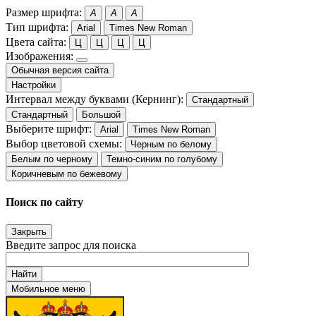
Размер шрифта:
A
A
A
Тип шрифта:
Arial
Times New Roman
Цвета сайта:
Ц
Ц
Ц
Ц
Изображения:
Обычная версия сайта
Настройки
Интервал между буквами (Кернинг):
Стандартный
Стандартный
Большой
Выберите шрифт:
Arial
Times New Roman
Выбор цветовой схемы:
Черным по белому
Белым по черному
Темно-синим по голубому
Коричневым по бежевому
Поиск по сайту
Закрыть
Введите запрос для поиска
Найти
Мобильное меню