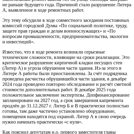
не раньше будущего года. Причиной стало разрушение Литера
А, выявленное в ходе ремонтных работ.
Эту тему обсудили в ходе совместного заседания постоянных
комиссий городской Думы «По социальной политике, труду,
защите прав граждан и делам военнослужащих» и «По
вопросам промышленности, предпринимательства, экологии
и инвестиций».
Известно, что в ходе ремонта возникли серьезные
технические сложности, влияющие на сроки реализации. Это
критическое разрушение кирпичной кладки несущих стен
(Литер А) и угроза обрушения части здания. Из-за этого в
Литере А работы были приостановлены. За счёт подрядчика
проведена расчистка обрушившейся части здания, в декабре
2024 года проведено повторно обследование и расчёт сметной
стоимости дополнительных работ. В декабре 2025 года
положительное заключение экспертизы. Допфинансирование
запланировано на 2027 год, а срок завершения капремонта
продлён до 31.12.2027 г. Литер Б и В практически полностью
готовы, там даже частично установлено оборудование,
помещения находятся под охраной. Литер А в свою очередь
нужно начинать практически «с нуля».
Как пояснил депутатам и.о. первого заместителя главы