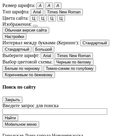
Размер шрифта:
A
A
A
Тип шрифта:
Arial
Times New Roman
Цвета сайта:
Ц
Ц
Ц
Ц
Изображения:
Обычная версия сайта
Настройки
Интервал между буквами (Кернинг):
Стандартный
Стандартный
Большой
Выберите шрифт:
Arial
Times New Roman
Выбор цветовой схемы:
Черным по белому
Белым по черному
Темно-синим по голубому
Коричневым по бежевому
Поиск по сайту
Закрыть
Введите запрос для поиска
Найти
Мобильное меню
Городская Дума города Новочеркасска