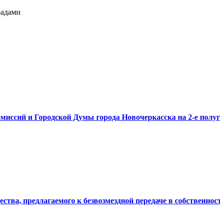
радами
миссий и Городской Думы города Новочеркасска на 2-е полуг
ства, предлагаемого к безвозмездной передаче в собственно