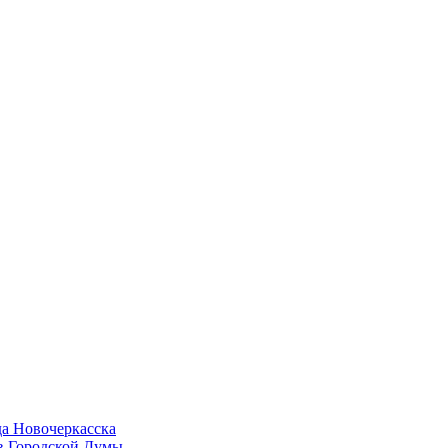
да Новочеркасска
в Городской Думы