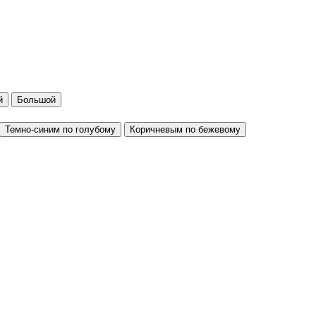
й
Большой
Темно-синим по голубому
Коричневым по бежевому