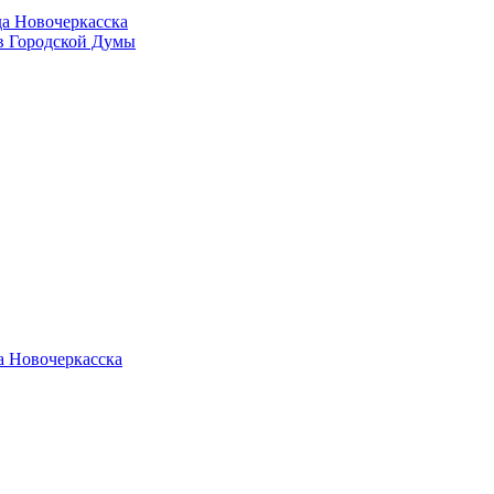
да Новочеркасска
в Городской Думы
а Новочеркасска