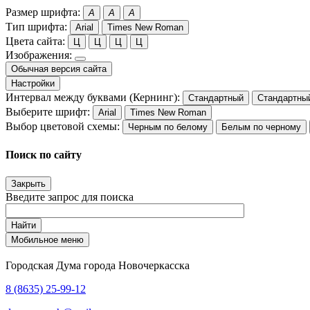
Размер шрифта:
A
A
A
Тип шрифта:
Arial
Times New Roman
Цвета сайта:
Ц
Ц
Ц
Ц
Изображения:
Обычная версия сайта
Настройки
Интервал между буквами (Кернинг):
Стандартный
Стандартны
Выберите шрифт:
Arial
Times New Roman
Выбор цветовой схемы:
Черным по белому
Белым по черному
Поиск по сайту
Закрыть
Введите запрос для поиска
Найти
Мобильное меню
Городская Дума города Новочеркасска
8 (8635) 25-99-12