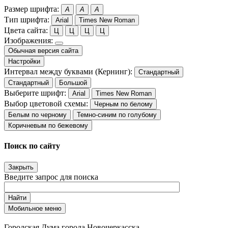
Размер шрифта:
A
A
A
Тип шрифта:
Arial
Times New Roman
Цвета сайта:
Ц
Ц
Ц
Ц
Изображения:
Обычная версия сайта
Настройки
Интервал между буквами (Кернинг):
Стандартный
Стандартный
Большой
Выберите шрифт:
Arial
Times New Roman
Выбор цветовой схемы:
Черным по белому
Белым по черному
Темно-синим по голубому
Коричневым по бежевому
Поиск по сайту
Закрыть
Введите запрос для поиска
Найти
Мобильное меню
Городская Дума города Новочеркасска