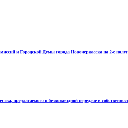
миссий и Городской Думы города Новочеркасска на 2-е полуг
ства, предлагаемого к безвозмездной передаче в собственно