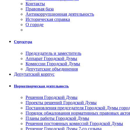
Контакты
Правовая база
Антикоррупционная деятельность
Историческая справка
О городе
Структура
Председатель и заместитель
Аппарат Городской Думы
Комиссии Городской Думы
Депутатские объединения
Депутатский корпус
Нормотворческая деятельность
Решения Городской Думы
Проекты решений Городской Думы
Постановления председателя Городской Думы горо
Порядок обжалования нормативных правовых акто
Планы работы Городской Думы
Решения постоянных комиссий Городской Думы
Решение Городской Думы 7-го созыва