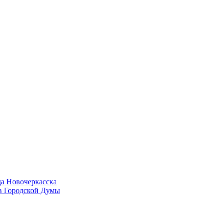
да Новочеркасска
в Городской Думы