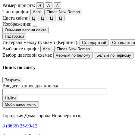
Размер шрифта:
A
A
A
Тип шрифта:
Arial
Times New Roman
Цвета сайта:
Ц
Ц
Ц
Ц
Изображения:
Обычная версия сайта
Настройки
Интервал между буквами (Кернинг):
Стандартный
Стандартны
Выберите шрифт:
Arial
Times New Roman
Выбор цветовой схемы:
Черным по белому
Белым по черному
Поиск по сайту
Закрыть
Введите запрос для поиска
Найти
Мобильное меню
Городская Дума города Новочеркасска
8 (8635) 25-99-12