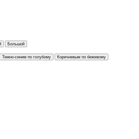
й
Большой
Темно-синим по голубому
Коричневым по бежевому