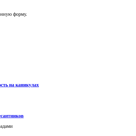
онную форму.
сть на каникулах
есантников
радами