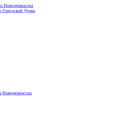
да Новочеркасска
в Городской Думы
а Новочеркасска