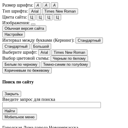
Размер шрифта:
A
A
A
Тип шрифта:
Arial
Times New Roman
Цвета сайта:
Ц
Ц
Ц
Ц
Изображения:
Обычная версия сайта
Настройки
Интервал между буквами (Кернинг):
Стандартный
Стандартный
Большой
Выберите шрифт:
Arial
Times New Roman
Выбор цветовой схемы:
Черным по белому
Белым по черному
Темно-синим по голубому
Коричневым по бежевому
Поиск по сайту
Закрыть
Введите запрос для поиска
Найти
Мобильное меню
Городская Дума города Новочеркасска