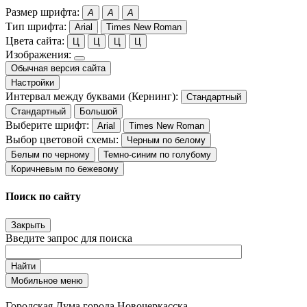
Размер шрифта:
A
A
A
Тип шрифта:
Arial
Times New Roman
Цвета сайта:
Ц
Ц
Ц
Ц
Изображения:
Обычная версия сайта
Настройки
Интервал между буквами (Кернинг):
Стандартный
Стандартный
Большой
Выберите шрифт:
Arial
Times New Roman
Выбор цветовой схемы:
Черным по белому
Белым по черному
Темно-синим по голубому
Коричневым по бежевому
Поиск по сайту
Закрыть
Введите запрос для поиска
Найти
Мобильное меню
Городская Дума города Новочеркасска