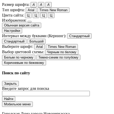
Размер шрифта:
A
A
A
Тип шрифта:
Arial
Times New Roman
Цвета сайта:
Ц
Ц
Ц
Ц
Изображения:
Обычная версия сайта
Настройки
Интервал между буквами (Кернинг):
Стандартный
Стандартный
Большой
Выберите шрифт:
Arial
Times New Roman
Выбор цветовой схемы:
Черным по белому
Белым по черному
Темно-синим по голубому
Коричневым по бежевому
Поиск по сайту
Закрыть
Введите запрос для поиска
Найти
Мобильное меню
Городская Дума города Новочеркасска