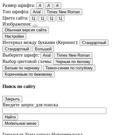
Размер шрифта:
A
A
A
Тип шрифта:
Arial
Times New Roman
Цвета сайта:
Ц
Ц
Ц
Ц
Изображения:
Обычная версия сайта
Настройки
Интервал между буквами (Кернинг):
Стандартный
Стандартный
Большой
Выберите шрифт:
Arial
Times New Roman
Выбор цветовой схемы:
Черным по белому
Белым по черному
Темно-синим по голубому
Коричневым по бежевому
Поиск по сайту
Закрыть
Введите запрос для поиска
Найти
Мобильное меню
Городская Дума города Новочеркасска