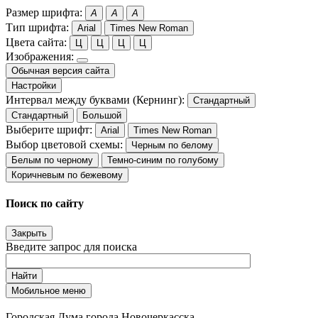
Размер шрифта:
A
A
A
Тип шрифта:
Arial
Times New Roman
Цвета сайта:
Ц
Ц
Ц
Ц
Изображения:
Обычная версия сайта
Настройки
Интервал между буквами (Кернинг):
Стандартный
Стандартный
Большой
Выберите шрифт:
Arial
Times New Roman
Выбор цветовой схемы:
Черным по белому
Белым по черному
Темно-синим по голубому
Коричневым по бежевому
Поиск по сайту
Закрыть
Введите запрос для поиска
Найти
Мобильное меню
Городская Дума города Новочеркасска